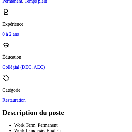
Permanent
,
Temps plein
Expérience
0 à 2 ans
Éducation
Collégial (DEC, AEC)
Catégorie
Restauration
Description du poste
Work Term: Permanent
Work Language: English