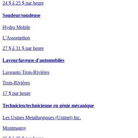
24 $ à 25 $ par heure
Soudeur/soudeuse
Hydro Mobile
L'Assomption
27 $ à 31 $ par heure
Laveur/laveuse d'automobiles
Laveauto Trois-Rivières
Trois-Rivières
17 $ par heure
Technicien/technicienne en génie mécanique
Les Usines Metallurgiques (Usimet) Inc.
Montmagny