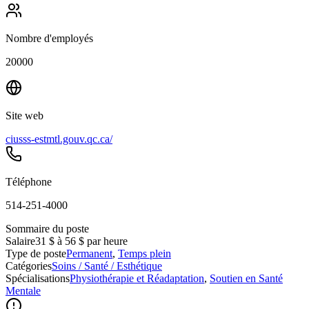
Nombre d'employés
20000
Site web
ciusss-estmtl.gouv.qc.ca/
Téléphone
514-251-4000
Sommaire du poste
Salaire
31 $ à 56 $ par heure
Type de poste
Permanent
,
Temps plein
Catégories
Soins / Santé / Esthétique
Spécialisations
Physiothérapie et Réadaptation
,
Soutien en Santé
Mentale