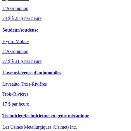
L'Assomption
24 $ à 25 $ par heure
Soudeur/soudeuse
Hydro Mobile
L'Assomption
27 $ à 31 $ par heure
Laveur/laveuse d'automobiles
Laveauto Trois-Rivières
Trois-Rivières
17 $ par heure
Technicien/technicienne en génie mécanique
Les Usines Metallurgiques (Usimet) Inc.