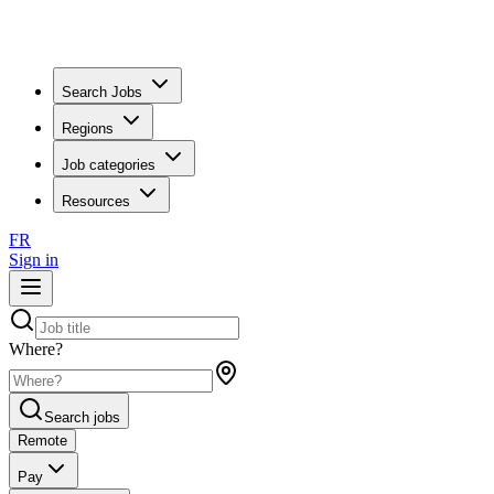
Search Jobs
Regions
Job categories
Resources
FR
Sign in
Where?
Search jobs
Remote
Pay