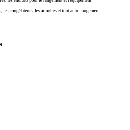
oires, les endroits pour le rangement et l'équipement
s, les congélateurs, les armoires et tout autre rangement
s