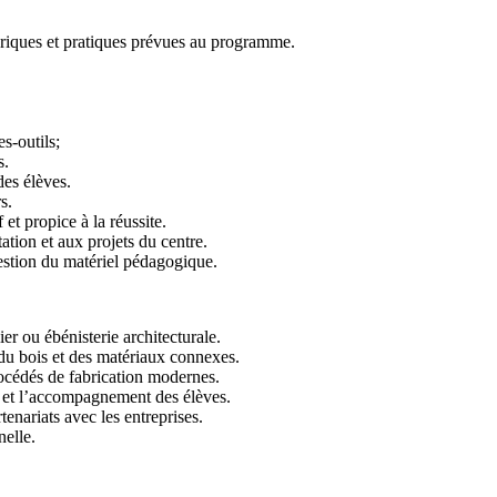
éoriques et pratiques prévues au programme.
es-outils;
s.
des élèves.
s.
et propice à la réussite.
ation et aux projets du centre.
gestion du matériel pédagogique.
er ou ébénisterie architecturale.
 du bois et des matériaux connexes.
océdés de fabrication modernes.
s et l’accompagnement des élèves.
tenariats avec les entreprises.
nelle.