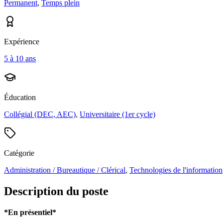
Permanent
,
Temps plein
Expérience
5 à 10 ans
Éducation
Collégial (DEC, AEC)
,
Universitaire (1er cycle)
Catégorie
Administration / Bureautique / Clérical
,
Technologies de l'information
Description du poste
*En présentiel*