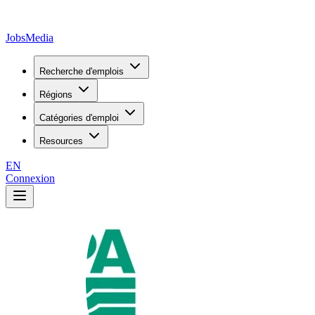
JobsMedia
Recherche d'emplois
Régions
Catégories d'emploi
Resources
EN
Connexion