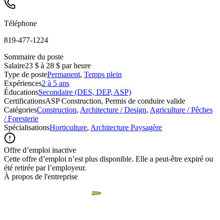
Téléphone
819-477-1224
Sommaire du poste
Salaire
23 $ à 28 $ par heure
Type de poste
Permanent
,
Temps plein
Expériences
2 à 5 ans
Éducations
Secondaire (DES, DEP, ASP)
Certifications
ASP Construction, Permis de conduire valide
Catégories
Construction
,
Architecture / Design
,
Agriculture / Pêches
/ Foresterie
Spécialisations
Horticulture
,
Architecture Paysagère
Offre d’emploi inactive
Cette offre d’emploi n’est plus disponible. Elle a peut-être expiré ou
été retirée par l’employeur.
À propos de l'entreprise