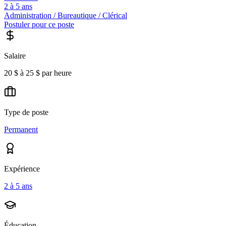
2 à 5 ans
Administration / Bureautique / Clérical
Postuler pour ce poste
Salaire
20 $ à 25 $ par heure
Type de poste
Permanent
Expérience
2 à 5 ans
Éducation