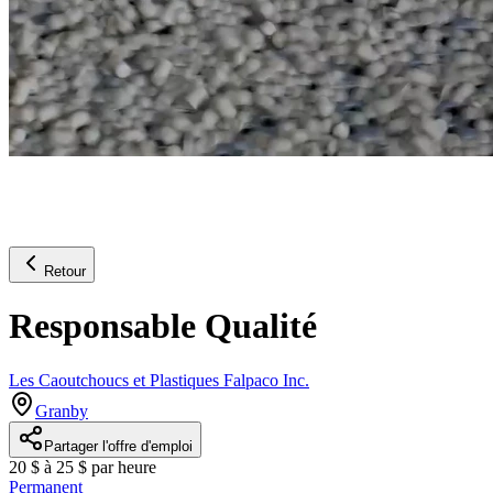
Retour
Responsable Qualité
Les Caoutchoucs et Plastiques Falpaco Inc.
Granby
Partager l'offre d'emploi
20 $ à 25 $ par heure
Permanent