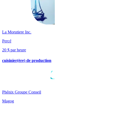
La Morutiere Inc.
Percé
20 $ par heure
cuisinier(ère) de production
Phénix Groupe Conseil
Magog