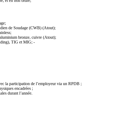
e, et en bon ordre;
age;
anadien de Soudage (CWB) (Atout);
ainless;
aluminium bronze, cuivre (Atout);
ding), TIG et MIG; -
vec la participation de l’employeur via un RPDB ;
hysiques encadrées ;
ales durant l’année.