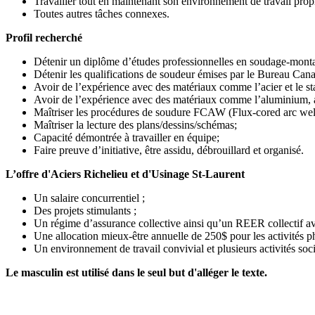
Travailler tout en maintenant son environnement de travail propr
Toutes autres tâches connexes.
Profil recherché
Détenir un diplôme d’études professionnelles en soudage-mont
Détenir les qualifications de soudeur émises par le Bureau C
Avoir de l’expérience avec des matériaux comme l’acier et le st
Avoir de l’expérience avec des matériaux comme l’aluminium, 
Maîtriser les procédures de soudure FCAW (Flux-cored arc wel
Maîtriser la lecture des plans/dessins/schémas;
Capacité démontrée à travailler en équipe;
Faire preuve d’initiative, être assidu, débrouillard et organisé.
L’offre d'Aciers Richelieu et d'Usinage St-Laurent
Un salaire concurrentiel ;
Des projets stimulants ;
Un régime d’assurance collective ainsi qu’un REER collectif a
Une allocation mieux-être annuelle de 250$ pour les activités p
Un environnement de travail convivial et plusieurs activités soci
Le masculin est utilisé dans le seul but d'alléger le texte.