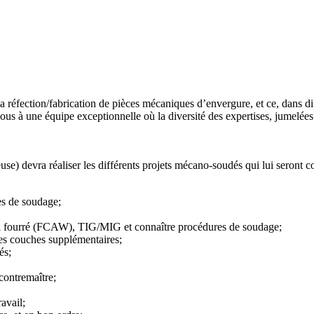
réfection/fabrication de pièces mécaniques d’envergure, et ce, dans dif
vous à une équipe exceptionnelle où la diversité des expertises, jumelées
e) devra réaliser les différents projets mécano-soudés qui lui seront co
ues de soudage;
fil fourré (FCAW), TIG/MIG et connaître procédures de soudage;
des couches supplémentaires;
és;
contremaître;
ravail;