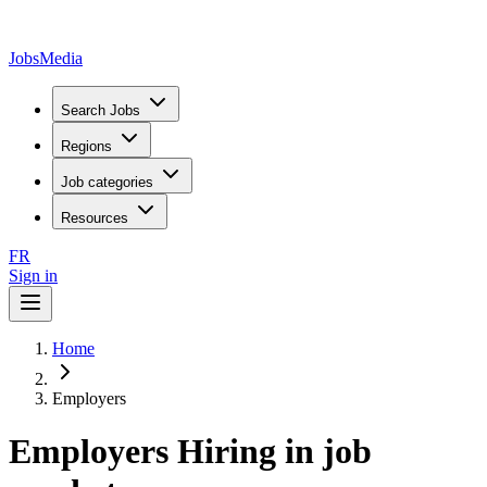
JobsMedia
Search Jobs
Regions
Job categories
Resources
FR
Sign in
Home
Employers
Employers Hiring in job