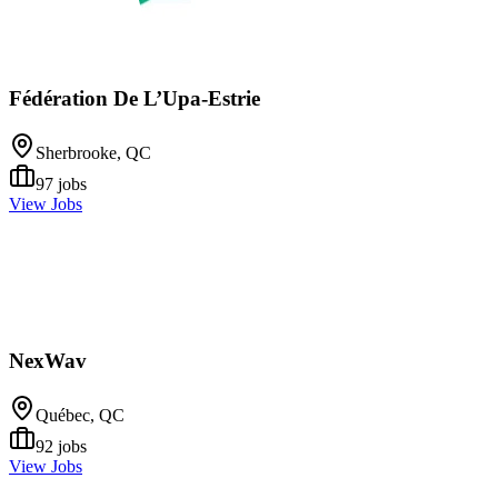
Fédération De L’Upa-Estrie
Sherbrooke, QC
97
jobs
View Jobs
NexWav
Québec, QC
92
jobs
View Jobs