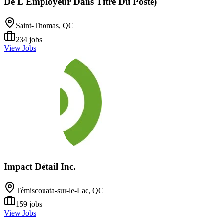
De L'Employeur Dans Titre Du Poste)
Saint-Thomas, QC
234
jobs
View Jobs
Impact Détail Inc.
Témiscouata-sur-le-Lac, QC
159
jobs
View Jobs