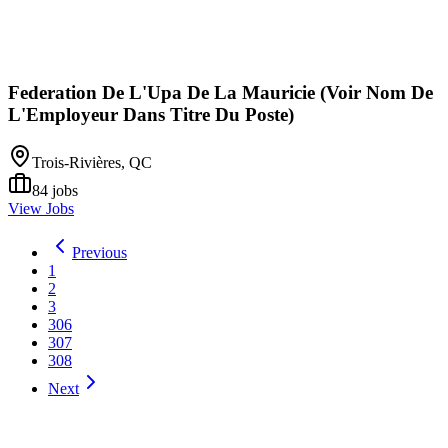
Federation De L'Upa De La Mauricie (Voir Nom De
L'Employeur Dans Titre Du Poste)
Trois-Rivières, QC
84
jobs
View Jobs
Previous
1
2
3
306
307
308
Next