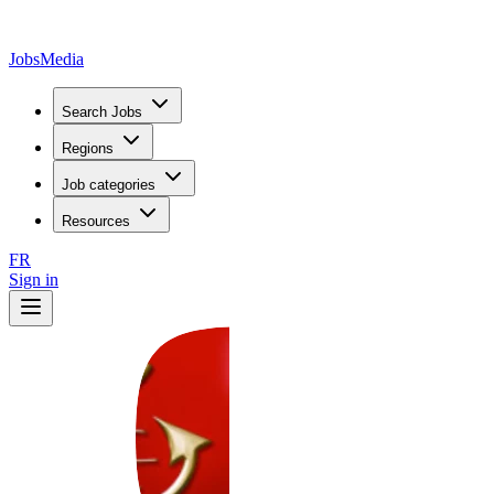
JobsMedia
Search Jobs
Regions
Job categories
Resources
FR
Sign in