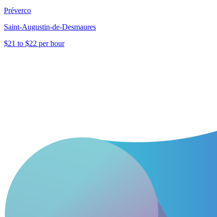
Préverco
Saint-Augustin-de-Desmaures
$21 to $22 per hour