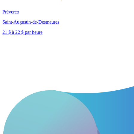
Préverco
Saint-Augustin-de-Desmaures
21 $ à 22 $ par heure