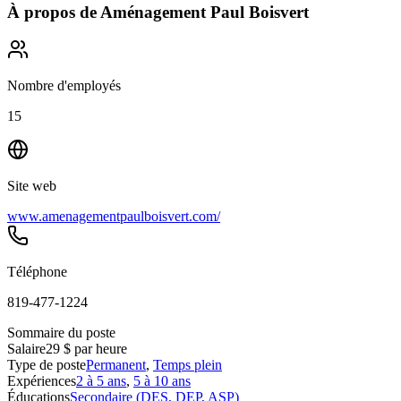
À propos de
Aménagement Paul Boisvert
Nombre d'employés
15
Site web
www.amenagementpaulboisvert.com/
Téléphone
819-477-1224
Sommaire du poste
Salaire
29 $ par heure
Type de poste
Permanent
,
Temps plein
Expériences
2 à 5 ans
,
5 à 10 ans
Éducations
Secondaire (DES, DEP, ASP)