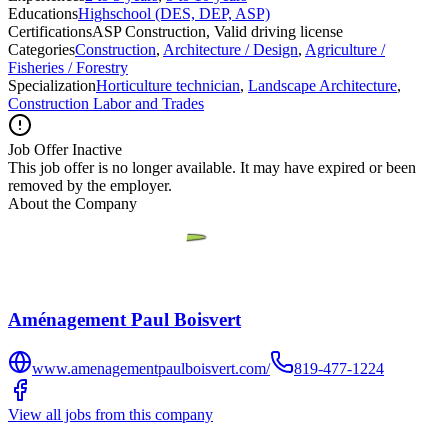
Educations
Highschool (DES, DEP, ASP)
Certifications
ASP Construction, Valid driving license
Categories
Construction
,
Architecture / Design
,
Agriculture /
Fisheries / Forestry
Specialization
Horticulture technician
,
Landscape Architecture
,
Construction Labor and Trades
Job Offer Inactive
This job offer is no longer available. It may have expired or been
removed by the employer.
About the Company
Aménagement Paul Boisvert
www.amenagementpaulboisvert.com/
819-477-1224
View all jobs from this company