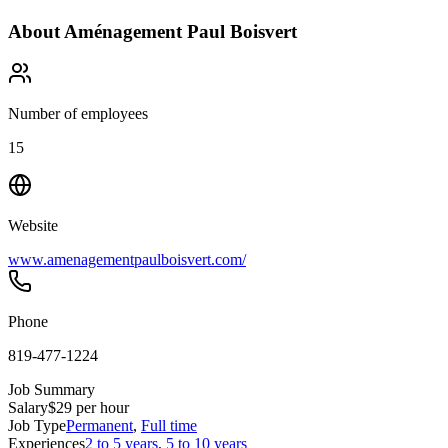
About
Aménagement Paul Boisvert
Number of employees
15
Website
www.amenagementpaulboisvert.com/
Phone
819-477-1224
Job Summary
Salary
$29 per hour
Job Type
Permanent
,
Full time
Experiences
2 to 5 years
,
5 to 10 years