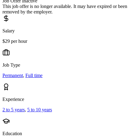
Job Offer Inactive
This job offer is no longer available. It may have expired or been
removed by the employer.
Salary
$29 per hour
Job Type
Permanent
,
Full time
Experience
2 to 5 years
,
5 to 10 years
Education