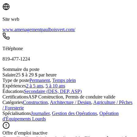
Site web
www.amenagementpaulboisvert.com/
Téléphone
819-477-1224
Sommaire du poste
Salaire
25 $ à 29 $ par heure
Type de poste
Permanent
,
Temps plein
Expériences
2 à 5 ans
,
5 à 10 ans
Éducations
Secondaire (DES, DEP, ASP)
Certifications
ASP Construction, Permis de conduire valide
Catégories
Construction
,
Architecture / Design
,
Agriculture / Pêches
/ Foresterie
Spécialisations
Journalier
,
Gestion des Opérations
,
Opération
d'Équipements Lourds
Offre d’emploi inactive