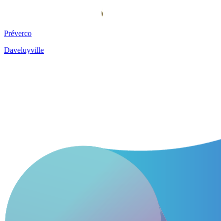
Préverco
Daveluyville