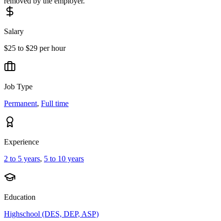
removed by the employer.
Salary
$25 to $29 per hour
Job Type
Permanent
,
Full time
Experience
2 to 5 years
,
5 to 10 years
Education
Highschool (DES, DEP, ASP)