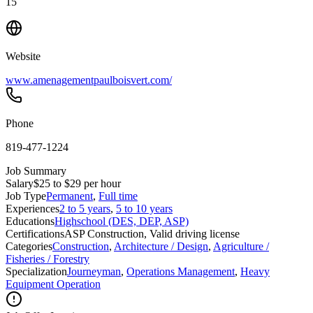
15
Website
www.amenagementpaulboisvert.com/
Phone
819-477-1224
Job Summary
Salary
$25 to $29 per hour
Job Type
Permanent
,
Full time
Experiences
2 to 5 years
,
5 to 10 years
Educations
Highschool (DES, DEP, ASP)
Certifications
ASP Construction, Valid driving license
Categories
Construction
,
Architecture / Design
,
Agriculture /
Fisheries / Forestry
Specialization
Journeyman
,
Operations Management
,
Heavy
Equipment Operation