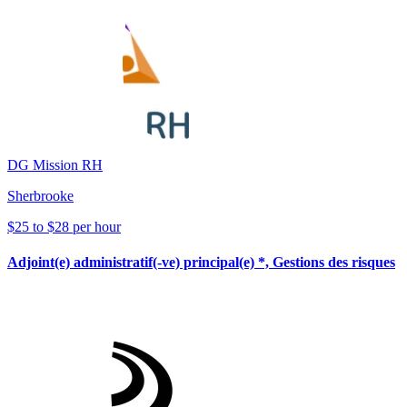
DG Mission RH
Sherbrooke
$25 to $28 per hour
Adjoint(e) administratif(-ve) principal(e) *, Gestions des risques