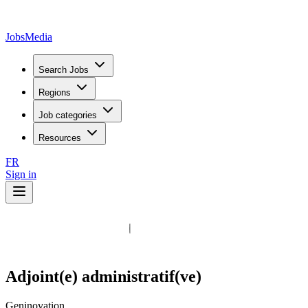
JobsMedia
Search Jobs
Regions
Job categories
Resources
FR
Sign in
Adjoint(e) administratif(ve)
Geninovation