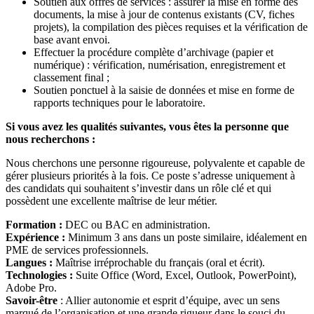
Soutien aux offres de services : assurer la mise en forme des
documents, la mise à jour de contenus existants (CV, fiches
projets), la compilation des pièces requises et la vérification de
base avant envoi.
Effectuer la procédure complète d’archivage (papier et
numérique) : vérification, numérisation, enregistrement et
classement final ;
Soutien ponctuel à la saisie de données et mise en forme de
rapports techniques pour le laboratoire.
Si vous avez les qualités suivantes, vous êtes la personne que
nous recherchons :
Nous cherchons une personne rigoureuse, polyvalente et capable de
gérer plusieurs priorités à la fois. Ce poste s’adresse uniquement à
des candidats qui souhaitent s’investir dans un rôle clé et qui
possèdent une excellente maîtrise de leur métier.
Formation :
DEC ou BAC en administration.
Expérience :
Minimum 3 ans dans un poste similaire, idéalement en
PME de services professionnels.
Langues :
Maîtrise irréprochable du français (oral et écrit).
Technologies :
Suite Office (Word, Excel, Outlook, PowerPoint),
Adobe Pro.
Savoir-être
: Allier autonomie et esprit d’équipe, avec un sens
marqué de l’organisation et une grande rigueur dans le souci du