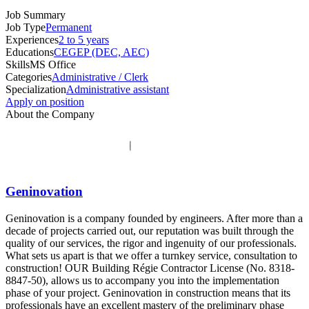
Job Summary
Job Type
Permanent
Experiences
2 to 5 years
Educations
CEGEP (DEC, AEC)
Skills
MS Office
Categories
Administrative / Clerk
Specialization
Administrative assistant
Apply on position
About the Company
Geninovation
Geninovation is a company founded by engineers. After more than a
decade of projects carried out, our reputation was built through the
quality of our services, the rigor and ingenuity of our professionals.
What sets us apart is that we offer a turnkey service, consultation to
construction! OUR Building Régie Contractor License (No. 8318-
8847-50), allows us to accompany you into the implementation
phase of your project. Geninovation in construction means that its
professionals have an excellent mastery of the preliminary phase