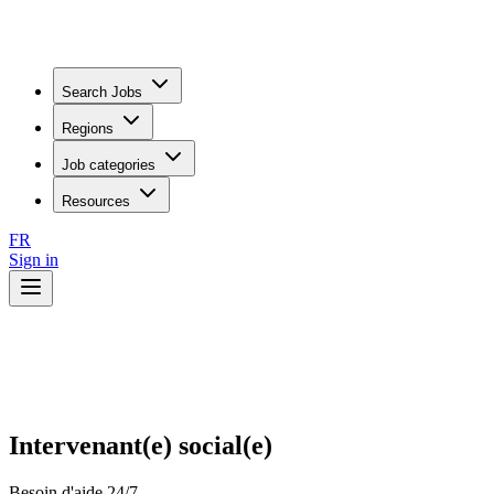
Search Jobs
Regions
Job categories
Resources
FR
Sign in
Intervenant(e) social(e)
Besoin d'aide 24/7