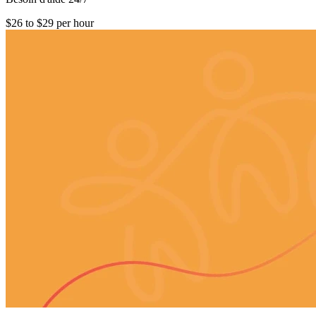
$26 to $29 per hour