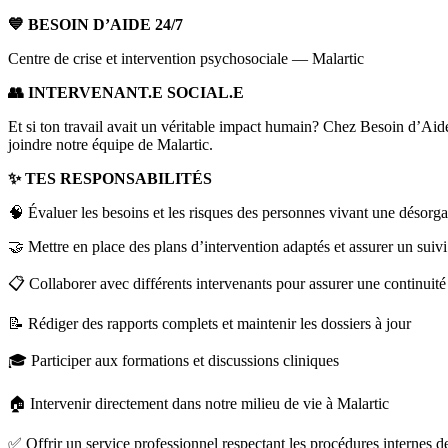
💙 BESOIN D’AIDE 24/7
Centre de crise et intervention psychosociale — Malartic
👥 INTERVENANT.E SOCIAL.E
Et si ton travail avait un véritable impact humain? Chez Besoin d’Aid
joindre notre équipe de Malartic.
✨ TES RESPONSABILITÉS
🧠 Évaluer les besoins et les risques des personnes vivant une désorg
🤝 Mettre en place des plans d’intervention adaptés et assurer un suiv
📋 Collaborer avec différents intervenants pour assurer une continuité
📝 Rédiger des rapports complets et maintenir les dossiers à jour
🎓 Participer aux formations et discussions cliniques
🏠 Intervenir directement dans notre milieu de vie à Malartic
✅ Offrir un service professionnel respectant les procédures internes 