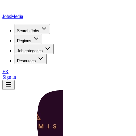
JobsMedia
Search Jobs
Regions
Job categories
Resources
FR
Sign in