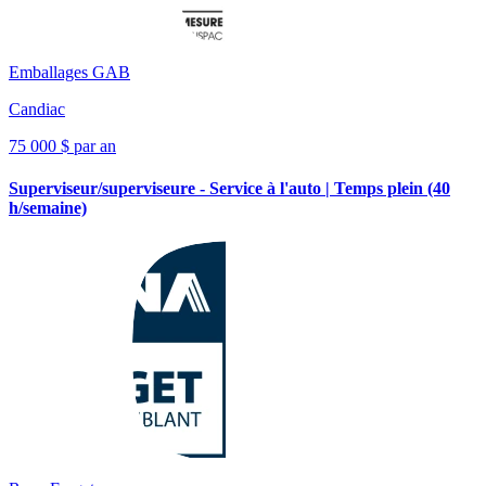
Emballages GAB
Candiac
75 000 $ par an
Superviseur/superviseure - Service à l'auto | Temps plein (40
h/semaine)