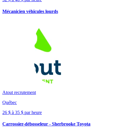
Mécanicien véhicules lourds
Atout recrutement
Québec
26 $ à 35 $ par heure
Carrossier-débosseleur - Sherbrooke Toyota