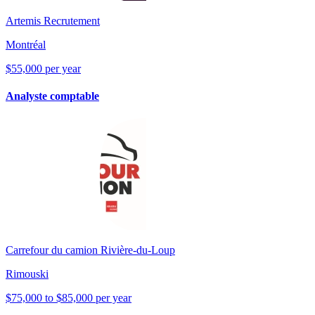
Artemis Recrutement
Montréal
$55,000 per year
Analyste comptable
Carrefour du camion Rivière-du-Loup
Rimouski
$75,000 to $85,000 per year