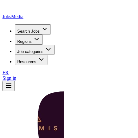
JobsMedia
Search Jobs
Regions
Job categories
Resources
FR
Sign in