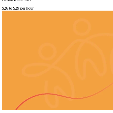
$26 to $29 per hour