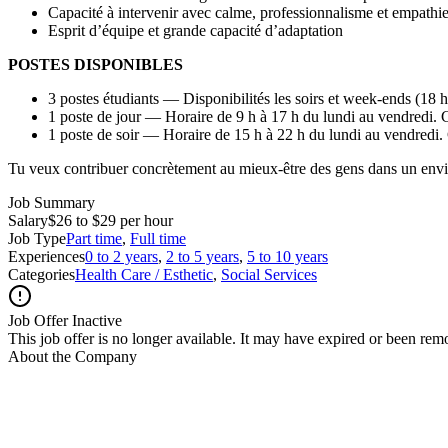
Capacité à intervenir avec calme, professionnalisme et empathi
Esprit d’équipe et grande capacité d’adaptation
POSTES DISPONIBLES
3 postes étudiants — Disponibilités les soirs et week-ends (18 h 
1 poste de jour — Horaire de 9 h à 17 h du lundi au vendredi. C
1 poste de soir — Horaire de 15 h à 22 h du lundi au vendredi. C
Tu veux contribuer concrètement au mieux-être des gens dans un enviro
Job Summary
Salary
$26 to $29 per hour
Job Type
Part time
,
Full time
Experiences
0 to 2 years
,
2 to 5 years
,
5 to 10 years
Categories
Health Care / Esthetic
,
Social Services
Job Offer Inactive
This job offer is no longer available. It may have expired or been re
About the Company