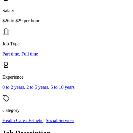
Salary
$26 to $29 per hour
Job Type
Part time
,
Full time
Experience
0 to 2 years
,
2 to 5 years
,
5 to 10 years
Category
Health Care / Esthetic
,
Social Services
Job Description