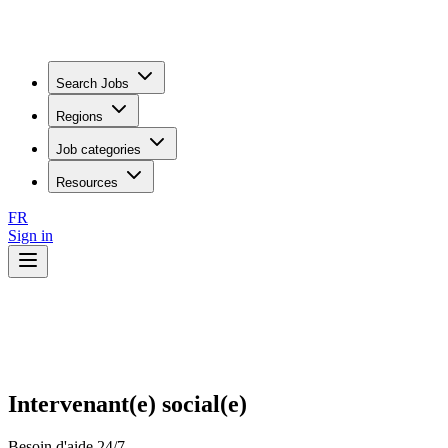
Search Jobs
Regions
Job categories
Resources
FR
Sign in
Intervenant(e) social(e)
Besoin d'aide 24/7