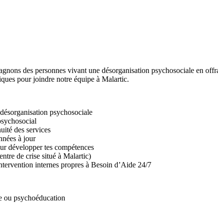
ons des personnes vivant une désorganisation psychosociale en offran
ues pour joindre notre équipe à Malartic.
e désorganisation psychosociale
 psychosocial
uité des services
nnées à jour
pour développer tes compétences
ntre de crise situé à Malartic)
intervention internes propres à Besoin d’Aide 24/7
sée ou psychoéducation